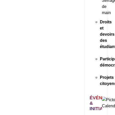
Droits
et
devoirs
des
étudian
Partici
démocr
Projets
citoyen
ÉVÉNEME
&
INITIATIVE