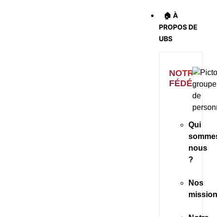
🏠 À
PROPOS DE
UBS
NOTRE
FÉDÉRATI
Qui
somme
nous
?
Nos
missio