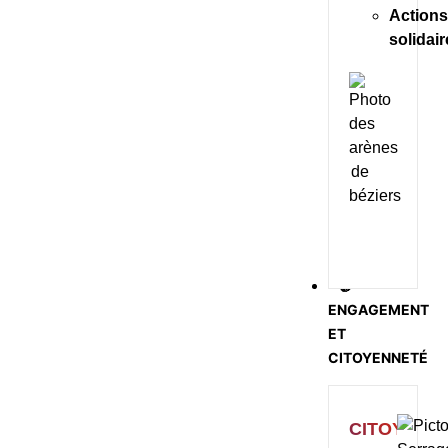
Action
solidai
🤝
ENGAGEMENT
ET
CITOYENNETÉ
CITOYENN