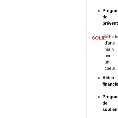
Progra
de
prévent
SOLIDARIT
Aides
financi
Progra
de
soutien