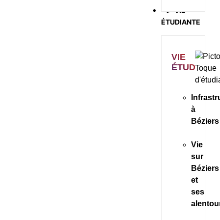
🎉 VIE
ÉTUDIANTE
VIE
ÉTUDIANT
Infrast
à
Béziers
Vie
sur
Béziers
et
ses
alentou