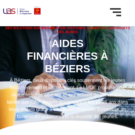
DES SOLUTIONS SUR MESURE POUR SOUTENIR LA SANTÉ ET LES PROJETS
DES JEUNES
AIDES
FINANCIÈRES À
BÉZIERS
À Béziers, deux dispositifs clés soutiennent les jeunes
financièrement et socialement. La LMDE propose une
mutuelle santé adaptée et des actions de prévention,
tandis que CAP Jeunes accompagne les 11-26 ans dans
leurs projets grâce à un soutien financier. Ensemble, ils
favorisent l’autonomie et la réussite des jeunes.