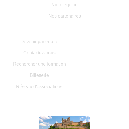
Notre équipe
Nos partenaires
AUTRES INFORMATIONS
Devenir partenaire
Contactez-nous
Rechercher une formation
Billetterie
Réseau d'associations