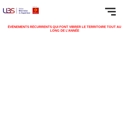
ÉVÉNEMENTS RÉCURRENTS QUI FONT VIBRER LE TERRITOIRE TOUT AU
LONG DE L’ANNÉE
LES
INCONTOURNABLES
DE L’ANNÉE À
BÉZIERS
MÉDITERRANÉE
Entre traditions ancestrales, rendez-vous culturels et
animations festives, Béziers Méditerranée vit au rythme de
ses événements récurrents. Chaque saison, la région
propose des moments forts à ne pas manquer, que l’on soit
habitant ou simple visiteur de passage. Férias, marchés,