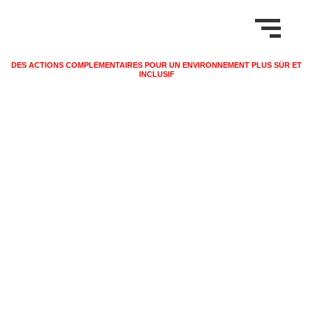
DES ACTIONS COMPLÉMENTAIRES POUR UN ENVIRONNEMENT PLUS SÛR ET
INCLUSIF
PROGRAMME DE
PRÉVENTION À
BÉZIERS
À Béziers, un réseau d’acteurs œuvre pour la prévention
sociale et sanitaire. L’Association Épisode Béziers agit
contre les addictions, le décrochage scolaire et la
radicalisation, tandis que le CeGIDD offre des services
gratuits de dépistage et prévention des IST. Ensemble, ces
initiatives coordonnées favorisent la santé, l’éducation et
l’inclusion dans tous les quartiers.