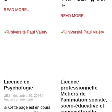
de
READ MORE..
READ MORE..
Licence en
Licence
Psychologie
professionnelle
Métiers de
UBS
décembre 20, 2024
l’animation sociale,
Aucun commentaire
socio-éducative et
⚠ Cette page est en cours
socioculturelle