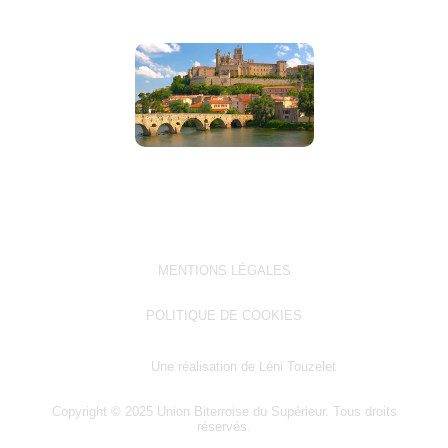
MENTIONS LÉGALES
POLITIQUE DE COOKIES
Une réalisation de Léni Touzelet
Copyright © 2025 Union Biterroise du Supérieur. Tous droits
réservés.