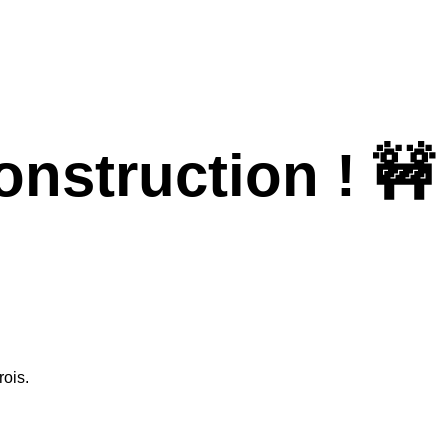
nstruction ! 🚧
rois.